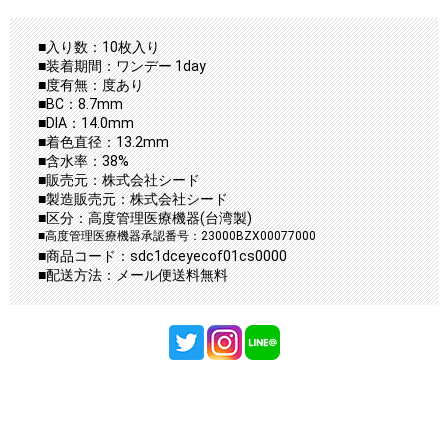
■入り数：10枚入り
■装着期間：ワンデー 1day
■度有無：度あり
■BC：8.7mm
■DIA：14.0mm
■着色直径：13.2mm
■含水率：38%
■販売元：株式会社シード
■製造販売元：株式会社シード
■区分：高度管理医療機器(台湾製)
■高度管理医療機器承認番号：23000BZX00077000
■商品コード：sdc1dceyecof01cs0000
■配送方法：メール便送料無料