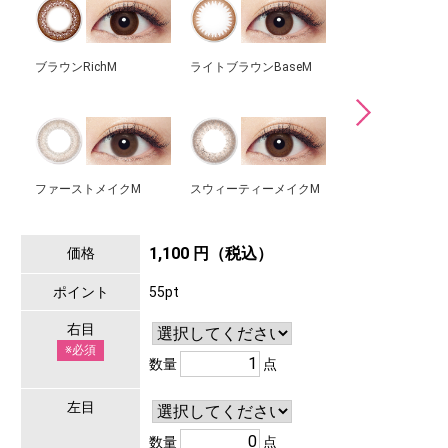
ブラウンRichM
ライトブラウンBaseM
ブラックNaturalM
ファーストメイクM
スウィーティーメイクM
1,100 円（税込）
価格
ポイント
55pt
右目
※必須
数量
点
左目
数量
点