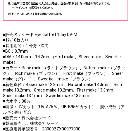
■販売名：シード Eye coffret 1day UV-M
■1箱10枚入り
■装用期間：1日使い捨て
■BC：8.7mm
■DIA：14.0mm、14.2mm（First make、Sheer make、Sweetie
make）
■カラー：Base make（ライトブラウン）、Natural make（ブラッ
ク）、Rich make（ブラウン）、First make（ブラウン）、Sheer
make（グレー）、Sweetie make（ブラウン）
■着色直径：Base make 12.8mm 、Natural make 13.0mm、Rich
make 13.2mm、Grace make 13.2mm、First make 13.3mm、
Sheer make 13.1mm、Sweetie make 13.5mm
■含水率：38％
■特徴：UVカット（UV-A75％、UB-B95％カット）、潤い成分（ア
ルギン酸）配合
■販売元：株式会社シード
■製造販売元：株式会社シード
■医療用具承認番号：23000BZX00077000