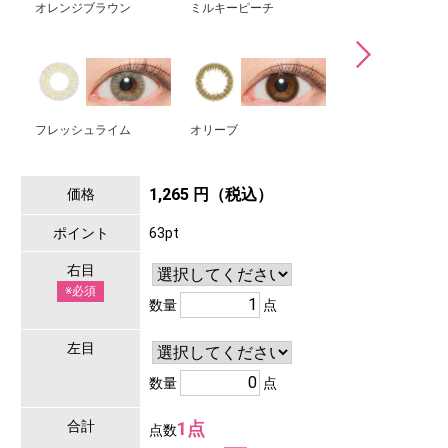
オレンジブラウン
ミルキーピーチ
ベイビーブルー
フレッシュライム
オリーブ
1,265 円（税込）
価格
ポイント
63pt
右目
※必須
数量
点
左目
数量
点
合計
1点
点数