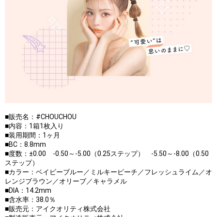
■販売名：#CHOUCHOU
■内容：1箱1枚入り
■装用期間：1ヶ月
■BC：8.8mm
■度数：±0.00 -0.50～-5.00（0.25ステップ） -5.50～-8.00（0.50
ステップ）
■カラー：ベイビーブルー／ミルキーピーチ／フレッシュライム／オ
レンジブラウン／オリーブ／キャラメル
■DIA：14.2mm
■含水率：38.0％
■販売元：アイクオリティ株式会社