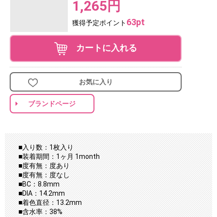
1,265円
63pt
獲得予定ポイント
カートに入れる
お気に入り
ブランドページ
■入り数：1枚入り
■装着期間：1ヶ月 1month
■度有無：度あり
■度有無：度なし
■BC：8.8mm
■DIA：14.2mm
■着色直径：13.2mm
■含水率：38%