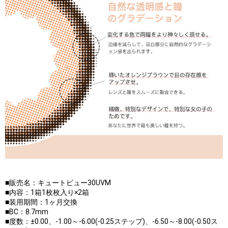
■販売名：キュートビュー30UVM
■内容：1箱1枚枚入り×2箱
■装用期間：1ヶ月交換
■BC：8.7mm
■度数：±0.00、-1.00～-6.00(-0.25ステップ)、-6.50～-8.00(-0.50ス