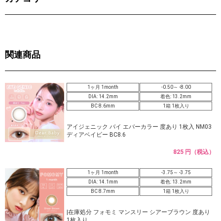
関連商品
1ヶ月 1month
-0.50～ -8.00
DIA: 14.2mm
着色: 13.2mm
BC 8.6mm
1箱 1枚入り
アイジェニック バイ エバーカラー 度あり 1枚入 NM03
ディアベイビー BC8.6
825 円（税込）
1ヶ月 1month
-3.75～ -3.75
DIA: 14.1mm
着色: 13.2mm
BC 8.7mm
1箱 1枚入り
|在庫処分 フォモミ マンスリー シアーブラウン 度あり
1枚入り