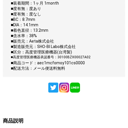
■装着期間：1ヶ月 1month
■度有無：度あり
■度有無：度なし
■BC：8.7mm
■DIA：14.1mm
■着色直径：13.2mm
■含水率：38%
■販売元：Aeta株式会社
■製造販売元：SHO-BI Labo株式会社
■区分：高度管理医療機器(台湾製)
■高度管理医療機器承認番号：30100BZX00027A02
■商品コード：aec1mcfomoy101cs0000
■配送方法：メール便送料無料
商品説明