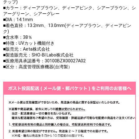
テップ)
■カラー：ディーアブラウン、ディーアピンク、シアーブラウン、シ
アーグリーン、シアーグレー
■DIA：14.1mm
■着色直径：13.2mm、13.0mm(ディーアブラウン、ディーアピン
ク)
■含水率：38％
■特徴：UVカット機能付き
■販売元：Aeta株式会社
■製造販売元：SHO-BI Labo株式会社
■医療用具承認番号：30100BZX00027A02
■区分：高度管理医療機器(台湾製）