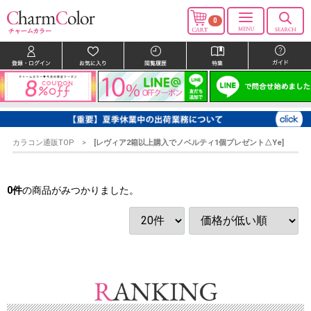
0
カラコン通販TOP
[レヴィア2箱以上購入でノベルティ1個プレゼント△Ye]
0
件
の商品がみつかりました。