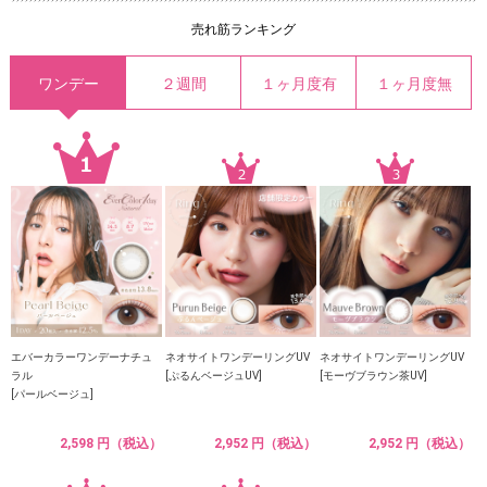
売れ筋ランキング
ワンデー
２週間
１ヶ月度有
１ヶ月度無
エバーカラーワンデーナチュ
ネオサイトワンデーリングUV
ネオサイトワンデーリングUV
ラル
[ぷるんベージュUV]
[モーヴブラウン茶UV]
[パールベージュ]
2,598 円（税込）
2,952 円（税込）
2,952 円（税込）