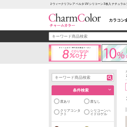
２ウィークリフレア ベルタ UV シリコーン 3枚入 ナチュ
カラコン
条件検索
度あり
度なし
クリアコンタ
シリコーンハ
クト
イドロゲル