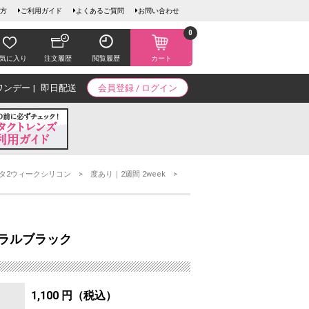
方
ご利用ガイド
よくあるご質問
お問い合わせ
0
気に入り
注文履歴
閲覧履歴
カート
ワンデー
即日配送
会員登録 / ログイン
タ2ウィークシリコン
度あり｜2週間 2week
ュラルブラック
1,100 円（税込）