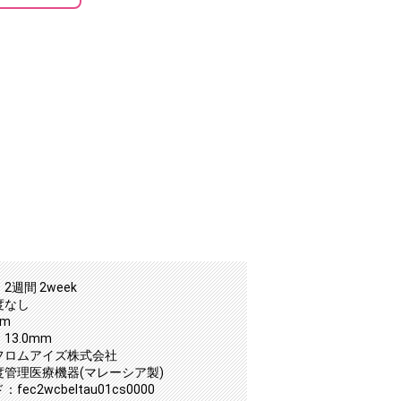
2週間 2week
度なし
mm
13.0mm
フロムアイズ株式会社
度管理医療機器(マレーシア製)
ec2wcbeltau01cs0000