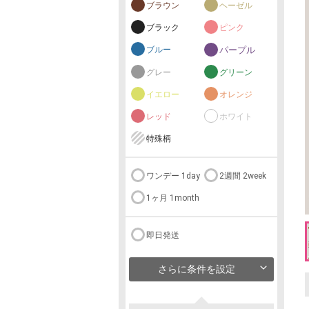
ブラウン
ヘーゼル
ブラック
ピンク
ブルー
パープル
グレー
グリーン
イエロー
オレンジ
レッド
ホワイト
特殊柄
ワンデー 1day
2週間 2week
1ヶ月 1month
即日発送
さらに条件を設定