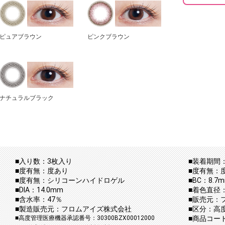
ピュアブラウン
ピンクブラウン
ナチュラルブラック
■入り数：3枚入り
■装着期間：
■度有無：度あり
■度有無：
■度有無：シリコーンハイドロゲル
■BC：8.7
■DIA：14.0mm
■着色直径：
■含水率：47％
■販売元：
■製造販売元：フロムアイズ株式会社
■区分：高
■高度管理医療機器承認番号：30300BZX00012000
■商品コード：f