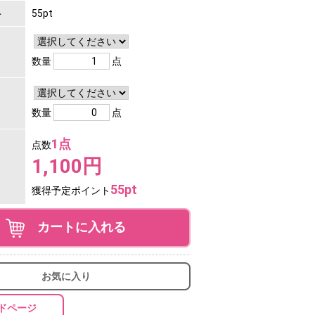
ト
55pt
数量
点
数量
点
1点
点数
1,100円
55pt
獲得予定ポイント
カートに入れる
お気に入り
ドページ