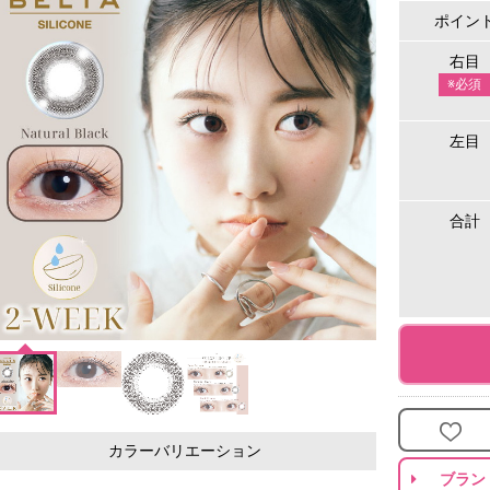
ポイン
右目
※必須
左目
合計
カラーバリエーション
ブラン