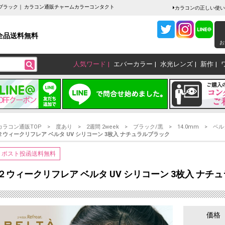
ラルブラック｜ カラコン通販チャームカラーコンタクト
カラコンの正しい使い
全品送料無料
お
人気ワード
エバーカラー
水光レンズ
新作
カラコン通販TOP
度あり
2週間 2week
ブラック/黒
14.0mm
ベル
２ウィークリフレア ベルタ UV シリコーン 3枚入 ナチュラルブラック
ポスト投函送料無料
２ウィークリフレア ベルタ UV シリコーン 3枚入 ナチ
価格