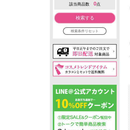
0
該当商品数
点
検索する
検索条件リセット