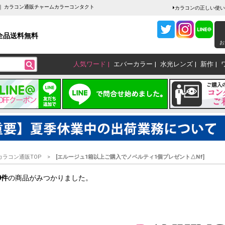
]｜ カラコン通販チャームカラーコンタクト
カラコンの正しい使い
全品送料無料
お
人気ワード
エバーカラー
水光レンズ
新作
カラコン通販TOP
[エルージュ1箱以上ご購入でノベルティ1個プレゼント△Nf]
0
件
の商品がみつかりました。