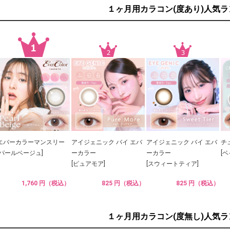
１ヶ月用カラコン(度あり)人気
エバーカラーマンスリー
アイジェニック バイ エバ
アイジェニック バイ エバ
チ
[パールベージュ]
ーカラー
ーカラー
[
[ピュアモア]
[スウィートティア]
1,760 円（税込）
825 円（税込）
825 円（税込）
１ヶ月用カラコン(度無し)人気