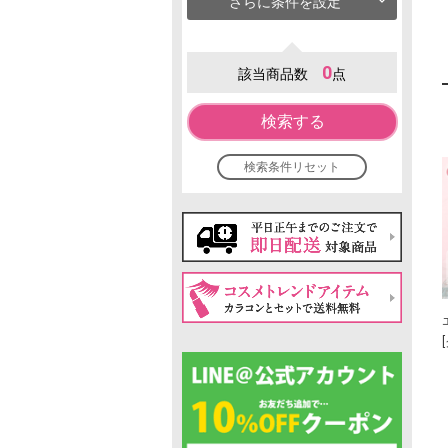
さらに条件を設定
0
該当商品数
点
検索する
検索条件リセット