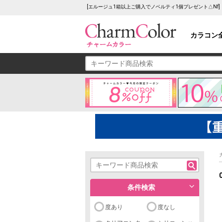
[エルージュ1箱以上ご購入でノベルティ1個プレゼント△Nf
カラコン
条件検索
度あり
度なし