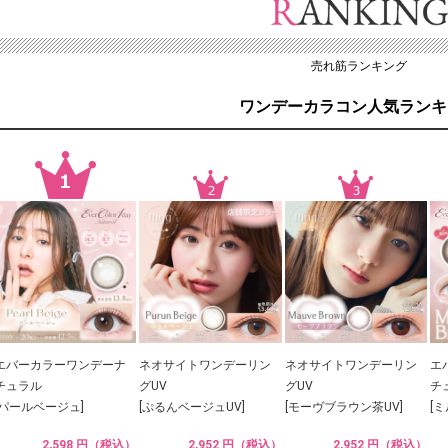
売れ筋ランキング
ワンデーカラコン人気ランキ
エバーカラーワンデーナ
ネオサイトワンデーリン
ネオサイトワンデーリン
エ
チュラル
グUV
グUV
チ
[パールベージュ]
[ぷるんベージュUV]
[モーヴブラウン茶UV]
[
2,598 円（税込）
2,952 円（税込）
2,952 円（税込）