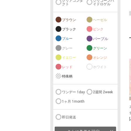
クリアコンタ
シリコーンハ
クト
イドロゲル
ブラウン
ヘーゼル
ブラック
ピンク
ブルー
パープル
グレー
グリーン
イエロー
オレンジ
レッド
ホワイト
特殊柄
ワンデー 1day
2週間 2week
1ヶ月 1month
即日発送