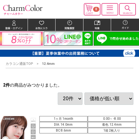
0
カラコン通販TOP
12.4mm
2
件
の商品がみつかりました。
1ヶ月 1month
0.00～ -8.00
DIA: 14.0mm
着色: 12.4mm
BC 8.6mm
1箱 2枚入り