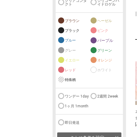
クリアコンタ
シリコーンハ
クト
イドロゲル
ブラウン
ヘーゼル
ブラック
ピンク
ブルー
パープル
グレー
グリーン
イエロー
オレンジ
レッド
ホワイト
特殊柄
ワンデー 1day
2週間 2week
1ヶ月 1month
即日発送