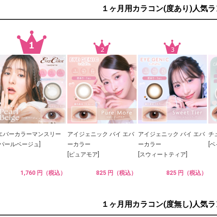
１ヶ月用カラコン(度あり)人気
エバーカラーマンスリー
アイジェニック バイ エバ
アイジェニック バイ エバ
チ
[パールベージュ]
ーカラー
ーカラー
[
[ピュアモア]
[スウィートティア]
1,760 円（税込）
825 円（税込）
825 円（税込）
１ヶ月用カラコン(度無し)人気