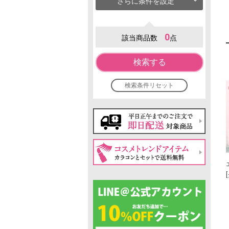
さらに条件を設定
0
該当商品数
点
検索する
検索条件リセット