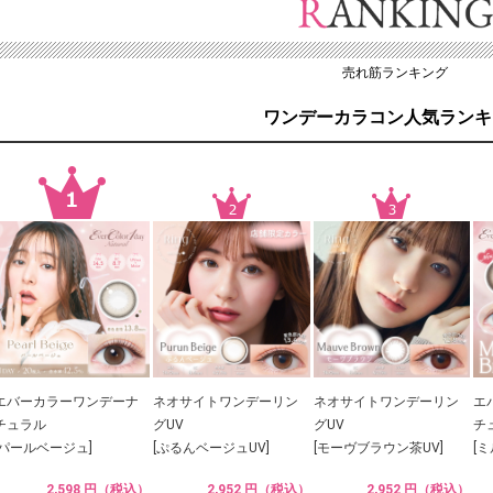
売れ筋ランキング
ワンデーカラコン人気ランキ
エバーカラーワンデーナ
ネオサイトワンデーリン
ネオサイトワンデーリン
エ
チュラル
グUV
グUV
チ
[パールベージュ]
[ぷるんベージュUV]
[モーヴブラウン茶UV]
[
2,598 円（税込）
2,952 円（税込）
2,952 円（税込）