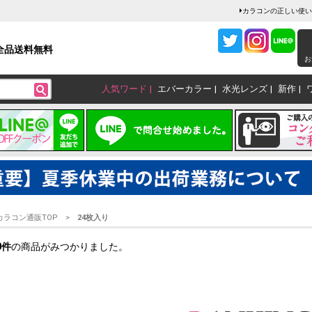
カラコンの正しい使い
全品送料無料
お
人気ワード
エバーカラー
水光レンズ
新作
カラコン通販TOP
24枚入り
0
件
の商品がみつかりました。