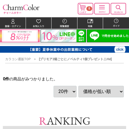
0
カラコン通販TOP
[プリモア2箱ごとにノベルティ1個プレゼント△Hd]
0
件
の商品がみつかりました。