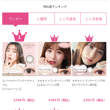
売れ筋ランキング
ワンデー
２週間
１ヶ月度有
１ヶ月度無
エバーカラーワンデーナチュ
ネオサイトワンデーリングUV
ネオサイトワンデーリングUV
ラル
[ぷるんベージュUV]
[モーヴブラウン茶UV]
[パールベージュ]
2,598 円（税込）
2,952 円（税込）
2,952 円（税込）