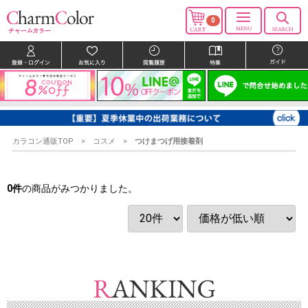
0
カラコン通販TOP
コスメ
つけまつげ用接着剤
0
件
の商品がみつかりました。