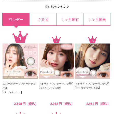
売れ筋ランキング
ワンデー
２週間
１ヶ月度有
１ヶ月度無
エバーカラーワンデーナチュ
ネオサイトワンデーリングUV
ネオサイトワンデーリングUV
ラル
[ぷるんベージュUV]
[モーヴブラウン茶UV]
[パールベージュ]
2,598 円（税込）
2,952 円（税込）
2,952 円（税込）