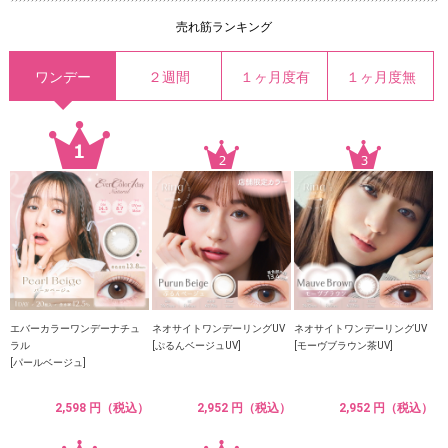
売れ筋ランキング
ワンデー
２週間
１ヶ月度有
１ヶ月度無
エバーカラーワンデーナチュ
ネオサイトワンデーリングUV
ネオサイトワンデーリングUV
ラル
[ぷるんベージュUV]
[モーヴブラウン茶UV]
[パールベージュ]
2,598 円（税込）
2,952 円（税込）
2,952 円（税込）