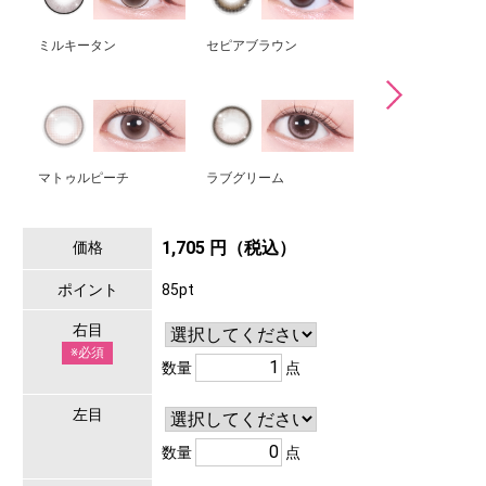
ミルキータン
セピアブラウン
ムーングリーム
マトゥルピーチ
ラブグリーム
モーヴブラック
1,705 円（税込）
価格
ポイント
85pt
右目
※必須
数量
点
左目
数量
点