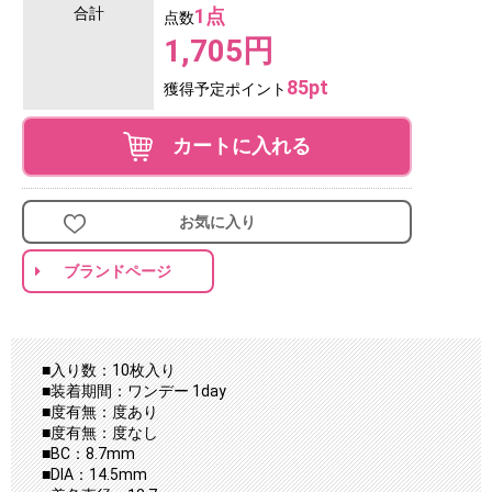
合計
1点
点数
1,705円
85pt
獲得予定ポイント
カートに入れる
お気に入り
ブランドページ
■入り数：10枚入り
■装着期間：ワンデー 1day
■度有無：度あり
■度有無：度なし
■BC：8.7mm
■DIA：14.5mm