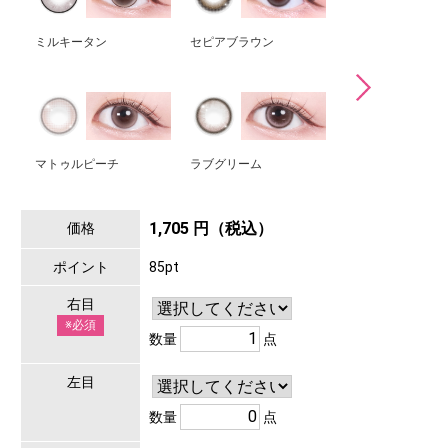
ミルキータン
セピアブラウン
ムーングリーム
マトゥルピーチ
ラブグリーム
モーヴブラック
1,705 円（税込）
価格
ポイント
85pt
右目
※必須
数量
点
左目
数量
点