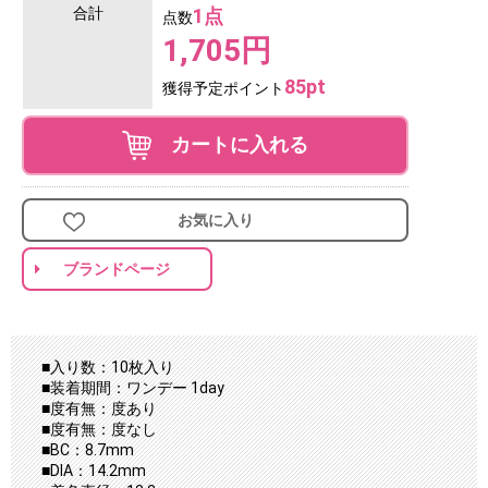
合計
1点
点数
1,705円
85pt
獲得予定ポイント
カートに入れる
お気に入り
ブランドページ
■入り数：10枚入り
■装着期間：ワンデー 1day
■度有無：度あり
■度有無：度なし
■BC：8.7mm
■DIA：14.2mm