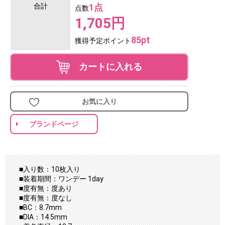
合計
1点
点数
1,705円
85pt
獲得予定ポイント
カートに入れる
お気に入り
ブランドページ
■入り数：10枚入り
■装着期間：ワンデー 1day
■度有無：度あり
■度有無：度なし
■BC：8.7mm
■DIA：14.5mm