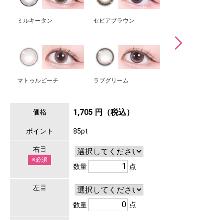
ミルキータン
セピアブラウン
ムーングリーム
マトゥルピーチ
ラブグリーム
モーヴブラック
1,705 円（税込）
価格
ポイント
85pt
右目
※必須
数量
点
左目
数量
点