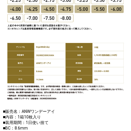
■販売名：ANWワンデーアイ
■内容：1箱10枚入り
■装用期間：1日使い捨て
■BC：8.6mm