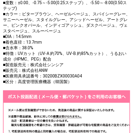
■度数：±0.00、-0.75～-5.00(0.25ステップ）、-5.50～-8.00(0.50ス
テップ)
■カラー：ビターブラウン、ヘーゼルベージュ、スパイシーグレー、
サニーヘーゼル、スタイルグレー、アシッドヘーゼル、アートグレ
ー、ピンクオパール、インディゴアッシュ、ダスクベージュ、ヴェ
スタベージュ、スルーベージュ
■DIA：14.5mm
■着色直径：13.7mm
■含水率：38.0%
■特徴：UVカット（UV-A 約70%、UV-B 約85%カット）、うるおい
成分（HPMC、PEG）配合
■製造販売元：株式会社シンシア
■販売元：株式会社ANW
■医療用具承認番号：30200BZX00030A04
■区分：高度管理医療機器（韓国製）