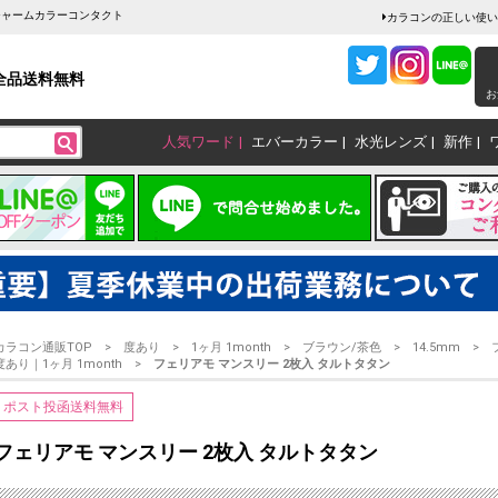
販チャームカラーコンタクト
カラコンの正しい使い
全品送料無料
お
人気ワード
エバーカラー
水光レンズ
新作
カラコン通販TOP
度あり
1ヶ月 1month
ブラウン/茶色
14.5mm
度あり｜1ヶ月 1month
フェリアモ マンスリー 2枚入 タルトタタン
ポスト投函送料無料
フェリアモ マンスリー 2枚入 タルトタタン