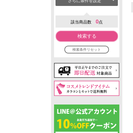
さらに条件を設定
0
該当商品数
点
検索する
検索条件リセット