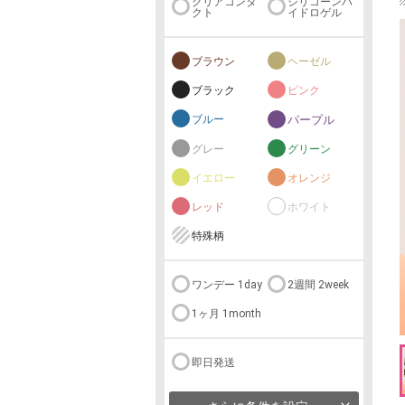
クリアコンタ
シリコーンハ
クト
イドロゲル
ブラウン
ヘーゼル
ブラック
ピンク
ブルー
パープル
グレー
グリーン
イエロー
オレンジ
レッド
ホワイト
特殊柄
ワンデー 1day
2週間 2week
1ヶ月 1month
即日発送