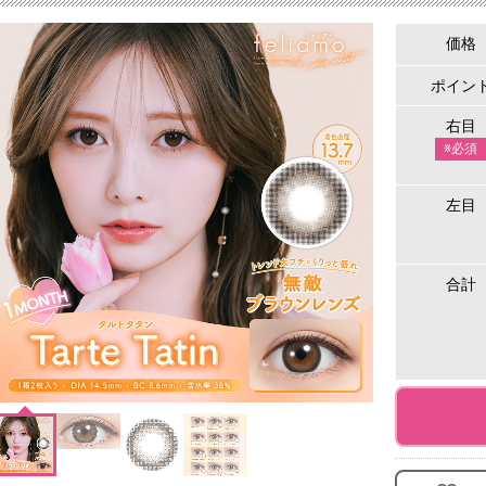
価格
ポイン
右目
※必須
左目
合計