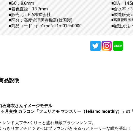
■BC：8.6mm
■DIA：14.
■着色直径：13.7mm
■含水率：3
■販売元：PIA株式会社
■製造販売元
■区分：高度管理医療機器(韓国製)
■高度管理医療
■商品コード：pic1mcfeli1m01cs0000
■配送方法
商品説明
白石麻衣さんイメージモデル
1ヶ月交換 カラコン「フェリアモ マンスリー（feliamo monthly）」の「
トレンド太フチ×くりっと盛れ無敵ブラウンレンズ。
くっきり太フチとツヤっぽブラウンがきゅるっとドーリーな瞳を演出！