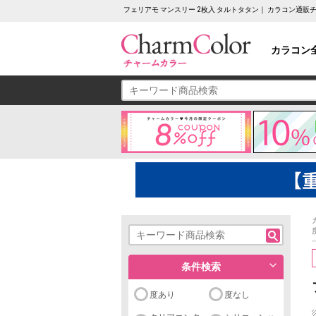
フェリアモ マンスリー 2枚入 タルトタタン｜ カラコン通
カラコン
条件検索
度あり
度なし