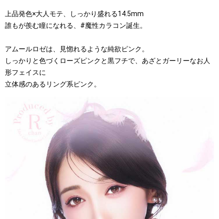
上品発色×大人モテ、しっかり盛れる14.5mm
誰もが羨む瞳になれる、#魔性カラコン誕生。
アムールロゼは、見惚れるような純欲ピンク。
しっかりと色づくローズピンクと黒フチで、あざとガーリーなお人
形フェイスに
立体感のあるリング系ピンク。