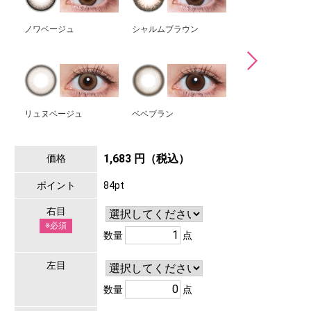
ノワベージュ
シャルムブラウン
シピベージュ
リュヌベージュ
ベベブラン
エアルブラック
1,683 円（税込）
価格
ポイント
84pt
右目
※必須
数量
点
左目
数量
点