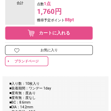
合計
1点
点数
1,760円
88pt
獲得予定ポイント
カートに入れる
お気に入り
ブランドページ
■入り数：10枚入り
■装着期間：ワンデー 1day
■度有無：度あり
■度有無：度なし
■BC：8.6mm
■DIA：14.2mm