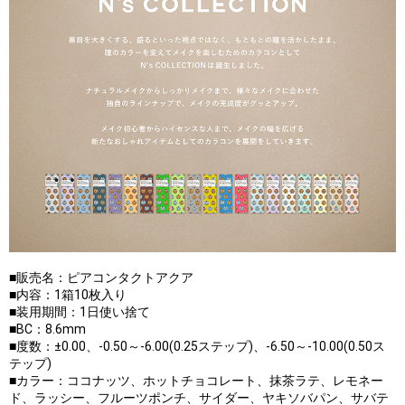
■販売名：ピアコンタクトアクア
■内容：1箱10枚入り
■装用期間：1日使い捨て
■BC：8.6mm
■度数：±0.00、-0.50～-6.00(0.25ステップ)、-6.50～-10.00(0.50ス
テップ)
■カラー：ココナッツ、ホットチョコレート、抹茶ラテ、レモネー
ド、ラッシー、フルーツポンチ、サイダー、ヤキソバパン、サバテ