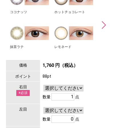
ココナッツ
ホットチョコレート
ヤキソバパン
抹茶ラテ
レモネード
ずんだ餅
1,760 円（税込）
価格
ポイント
88pt
右目
※必須
数量
点
左目
数量
点