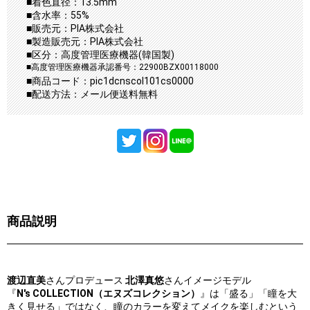
■着色直径：13.5mm
■含水率：55%
■販売元：PIA株式会社
■製造販売元：PIA株式会社
■区分：高度管理医療機器(韓国製)
■高度管理医療機器承認番号：22900BZX00118000
■商品コード：pic1dcnscol101cs0000
■配送方法：メール便送料無料
商品説明
渡辺直美
さんプロデュース
北澤真悠
さんイメージモデル
『
N's COLLECTION（エヌズコレクション）
』は「盛る」「瞳を大
きく見せる」ではなく、瞳のカラーを変えてメイクを楽しむという