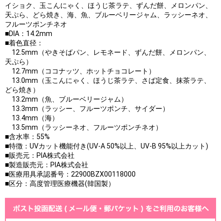
イショク、玉こんにゃく、ほうじ茶ラテ、ずんだ餅、メロンパン、
天ぷら、どら焼き、海、魚、ブルーベリージャム、ラッシーネオ、
フルーツポンチネオ
■DIA：14.2mm
■着色直径：
12.5mm（やきそばパン、レモネード、ずんだ餅、メロンパン、
天ぷら）
12.7mm（ココナッツ、ホットチョコレート）
13.0mm（玉こんにゃく、ほうじ茶ラテ、さば定食、抹茶ラテ、
どら焼き）
13.2mm（魚、ブルーベリージャム）
13.3mm（ラッシー、フルーツポンチ、サイダー）
13.4mm（海）
13.5mm（ラッシーネオ、フルーツポンチネオ）
■含水率：55%
■特徴：UVカット機能付き(UV-A 50%以上、UV-B 95%以上カット)
■販売元：PIA株式会社
■製造販売元：PIA株式会社
■医療用具承認番号：22900BZX00118000
■区分：高度管理医療機器(韓国製）