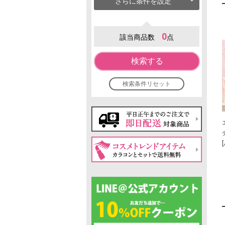
さらに条件を設定
0
該当商品数
点
検索する
検索条件リセット