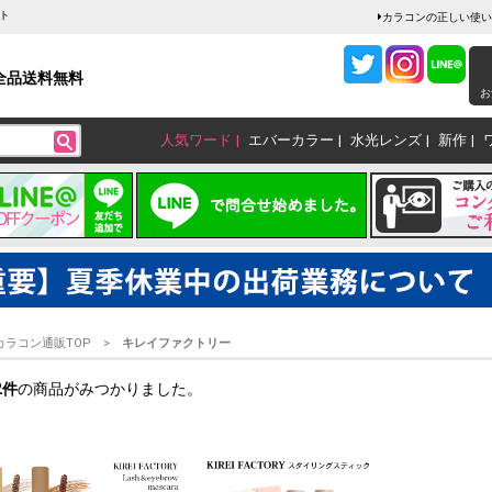
ト
カラコンの正しい使い
全品送料無料
お
人気ワード
エバーカラー
水光レンズ
新作
カラコン通販TOP
キレイファクトリー
2
件
の商品がみつかりました。