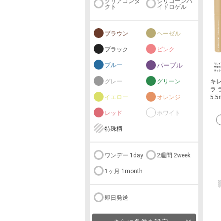
クリアコンタ
シリコーンハ
クト
イドロゲル
ブラウン
ヘーゼル
ブラック
ピンク
ブルー
パープル
キ
グレー
グリーン
ラ
5.5
イエロー
オレンジ
レッド
ホワイト
特殊柄
ワンデー 1day
2週間 2week
1ヶ月 1month
即日発送