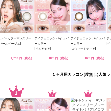
エバーカラーマンスリー
アイジェニック バイ エバ
アイジェニック バイ エバ
チ
[パールベージュ]
ーカラー
ーカラー
[
[ピュアモア]
[スウィートティア]
1,760 円（税込）
825 円（税込）
825 円（税込）
１ヶ月用カラコン(度無し)人気