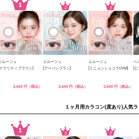
エルージュ
エルージュ
エルージュ
ベ
[クラリティブラウン]
[アーバンブラン]
[ミニョンショコラUVM]
[
2,640 円（税込）
2,640 円（税込）
2,640 円（税込）
１ヶ月用カラコン(度あり)人気