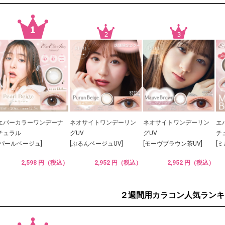
エバーカラーワンデーナ
ネオサイトワンデーリン
ネオサイトワンデーリン
エ
チュラル
グUV
グUV
チ
[パールベージュ]
[ぷるんベージュUV]
[モーヴブラウン茶UV]
[
2,598 円（税込）
2,952 円（税込）
2,952 円（税込）
２週間用カラコン人気ランキ