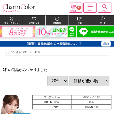
0
カラコン通販TOP
45％
2
件
の商品がみつかりました。
ワンデー 1day
-0.50～ -10.00
DIA: 14.1mm
着色:
BC 8.7mm
1箱 5枚入り