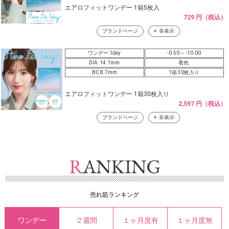
エアロフィットワンデー 1箱5枚入
729 円（税込）
ブランドページ
非表示
ワンデー 1day
-0.50～ -10.00
DIA: 14.1mm
着色:
BC 8.7mm
1箱 30枚入り
エアロフィットワンデー 1箱30枚入り
2,597 円（税込）
ブランドページ
非表示
売れ筋ランキング
ワンデー
２週間
１ヶ月度有
１ヶ月度無