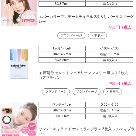
BC 8.7mm
1箱 2枚入り
エバーカラーワンデーナチュラル 2枚入り パールスノーグ
レー
550 円（税込）
ブランドページ
非表示
1ヶ月 1month
-7.00～ -7.00
DIA: 14.2mm
着色: 13.5mm
BC 8.6mm
1箱 1枚入り
|在庫処分 セレクトフェアリーマンスリー 度あり 1枚入 コ
コアブラウン
700 円（税込）
ブランドページ
ブランドページ
非表示
ワンデー 1day
0.00～ -8.00
DIA: 14.0mm
着色: 13.4mm
BC 8.6mm
1箱 5枚入り
ワンデーキャラアイ ナチュラルプラス 5枚入 メルティブラ
ック