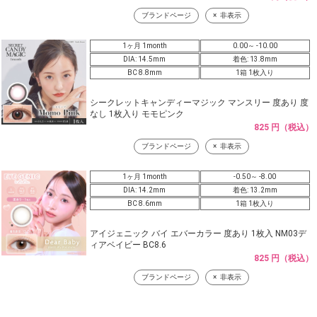
ブランドページ
非表示
1ヶ月 1month
0.00～ -10.00
DIA: 14.5mm
着色: 13.8mm
BC 8.8mm
1箱 1枚入り
シークレットキャンディーマジック マンスリー 度あり 度
なし 1枚入り モモピンク
825 円（税込）
ブランドページ
非表示
1ヶ月 1month
-0.50～ -8.00
DIA: 14.2mm
着色: 13.2mm
BC 8.6mm
1箱 1枚入り
アイジェニック バイ エバーカラー 度あり 1枚入 NM03デ
ィアベイビー BC8.6
825 円（税込）
ブランドページ
非表示