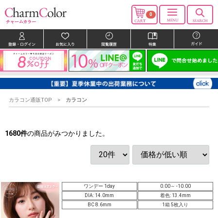
0
カラコン通販TOP
カラコン
1680
件
の商品がみつかりました。
ワンデー 1day
0.00～ -10.00
DIA: 14.0mm
着色: 13.4mm
BC 8.6mm
1箱 5枚入り