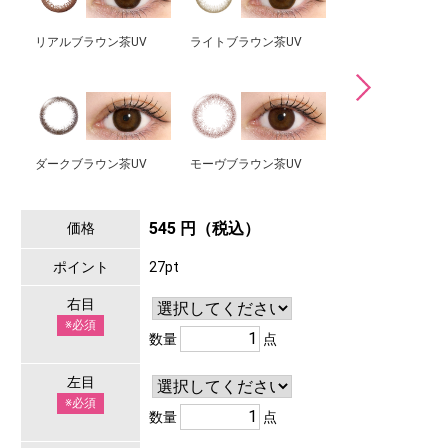
リアルブラウン茶UV
ライトブラウン茶UV
ぷるんベージュUV
ダークブラウン茶UV
モーヴブラウン茶UV
うるみノワールUV
545 円（税込）
価格
ポイント
27pt
右目
※必須
数量
点
左目
※必須
数量
点