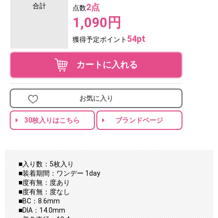
合計
2点
点数
1,090円
54pt
獲得予定ポイント
カートに入れる
お気に入り
30枚入りはこちら
ブランドページ
■入り数：5枚入り
■装着期間：ワンデー 1day
■度有無：度あり
■度有無：度なし
■BC：8.6mm
■DIA：14.0mm