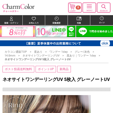
0
カラコン通販TOP
度あり
ワンデー 1day
グレー/灰色
14.0mm
ネオサイトワンデーリングUV
度あり｜ワンデー 1day
ネオサイトワンデーリングUV 5枚入 グレーノートUV
ポスト投函送料無料
ポイントUP
新商品
ネオサイトワンデーリングUV 5枚入 グレーノートUV