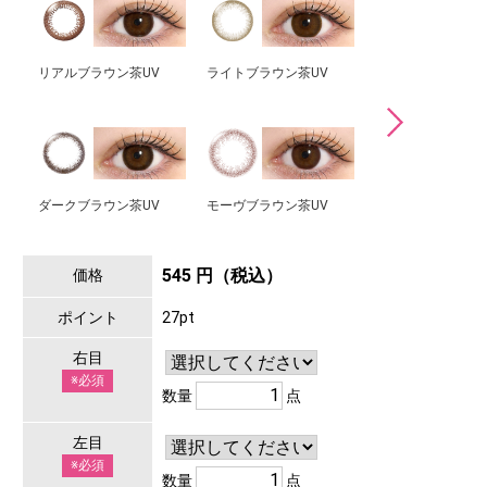
リアルブラウン茶UV
ライトブラウン茶UV
ぷるんベージュUV
ダークブラウン茶UV
モーヴブラウン茶UV
うるみノワールUV
545 円（税込）
価格
ポイント
27pt
右目
※必須
数量
点
左目
※必須
数量
点