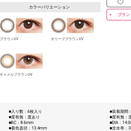
カラーバリエーション
ブラン
ブラウンUV
オリーブブラウンUV
キャメルブラウンUV
■入り数：6枚入り
■装着期間：
■度有無：度あり
■度有無：
■BC：8.6mm
■DIA：14.
■着色直径：13.4mm
■含水率：3