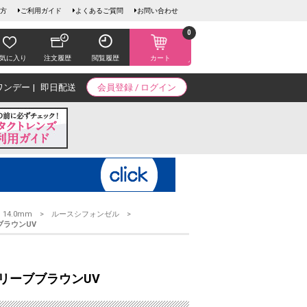
方
ご利用ガイド
よくあるご質問
お問い合わせ
0
気に入り
注文履歴
閲覧履歴
カート
ワンデー
即日配送
会員登録 / ログイン
14.0mm
ルースシフォンゼル
ブラウンUV
オリーブブラウンUV