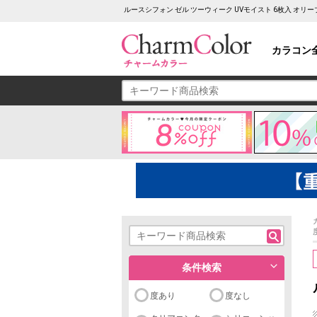
ルースシフォン ゼル ツーウィーク UVモイスト 6枚入 オ
カラコン
条件検索
度あり
度なし