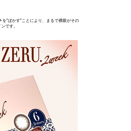
を”ぼかす”ことにより、まるで裸眼がその
インです。