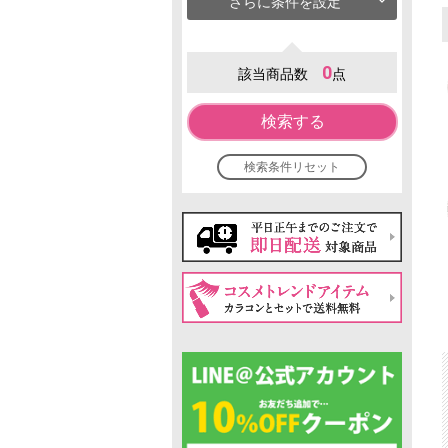
さらに条件を設定
0
該当商品数
点
検索する
検索条件リセット