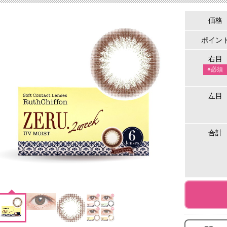
価格
ポイン
右目
※必須
左目
合計