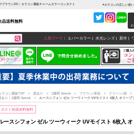
リーブブラウンUV｜ カラコン通販チャームカラーコンタクト
カラコンの正しい使い
全品送料無料
お
人気ワード
エバーカラー
水光レンズ
新作
カラコン通販TOP
度あり
2週間 2week
ブラウン/茶色
グリーン/緑
度あり｜2週間 2week
ルースシフォン ゼル ツーウィーク UVモイスト 6枚入 オリーブ
ポスト投函送料無料
ルースシフォン ゼル ツーウィーク UVモイスト 6枚入 