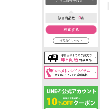
さらに条件を設定
0
該当商品数
点
検索する
検索条件リセット