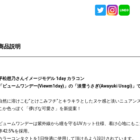
商品説明
平松想乃さんイメージモデル 1day カラコン
「ビュームワンデー(Viewm1day)」の「淡雪うさぎ(Awayuki Usagi)
自然に溶けこむ"とけこみフチ"とキラキラとしたヌケ感と淡いニュアン
こか色っぽく「儚げな可愛さ」を新提案！
ビュームワンデーは紫外線から瞳を守るUVカット仕様、着け心地にもこ
率42.5%を採用。
カラーコンタクトを1日快適に使用して頂けるよう設計されています。