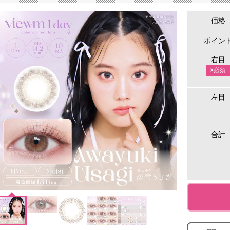
価格
ポイン
右目
※必須
左目
合計