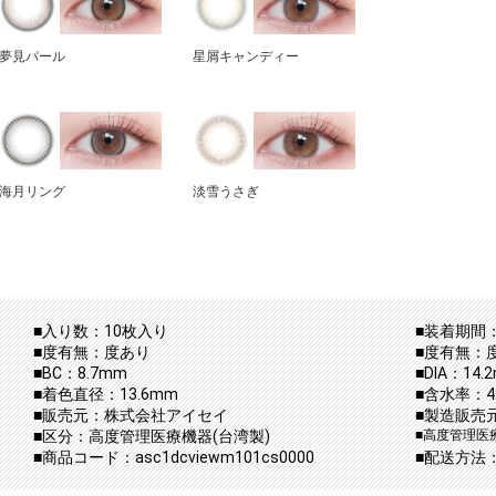
夢見パール
星屑キャンディー
海月リング
淡雪うさぎ
■入り数：10枚入り
■装着期間：
■度有無：度あり
■度有無：
■BC：8.7mm
■DIA：14.
■着色直径：13.6mm
■含水率：42
■販売元：株式会社アイセイ
■製造販売
■区分：高度管理医療機器(台湾製)
■高度管理医療
■商品コード：asc1dcviewm101cs0000
■配送方法