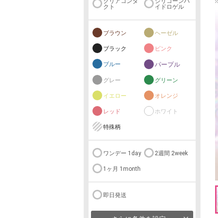
クリアコンタ
シリコーンハ
クト
イドロゲル
ブラウン
ヘーゼル
ブラック
ピンク
ブルー
パープル
グレー
グリーン
イエロー
オレンジ
レッド
ホワイト
特殊柄
ワンデー 1day
2週間 2week
1ヶ月 1month
即日発送