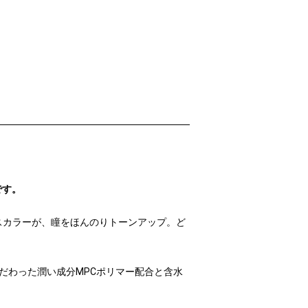
」です。
スカラーが、瞳をほんのりトーンアップ。ど
だわった潤い成分MPCポリマー配合と含水