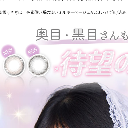
淡雪うさぎは、色素薄い系の淡いミルキーベージュがふわっと溶け込み