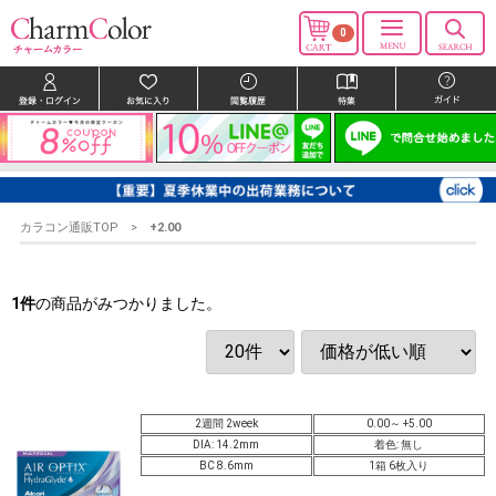
0
カラコン通販TOP
+2.00
1
件
の商品がみつかりました。
2週間 2week
0.00～ +5.00
DIA: 14.2mm
着色: 無し
BC 8.6mm
1箱 6枚入り