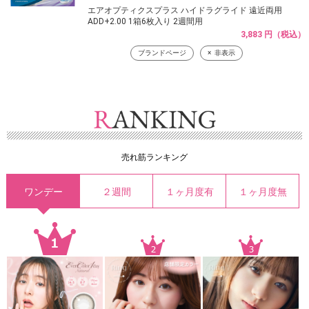
エアオプティクスプラス ハイドラグライド 遠近両用
ADD+2.00 1箱6枚入り 2週間用
3,883 円（税込）
ブランドページ
非表示
売れ筋ランキング
ワンデー
２週間
１ヶ月度有
１ヶ月度無