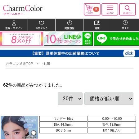
0
カラコン通販TOP
-1.25
62
件
の商品がみつかりました。
ワンデー 1day
0.00～ -10.00
DIA: 14.5mm
着色: 12.8mm
BC 8.6mm
1箱 10枚入り