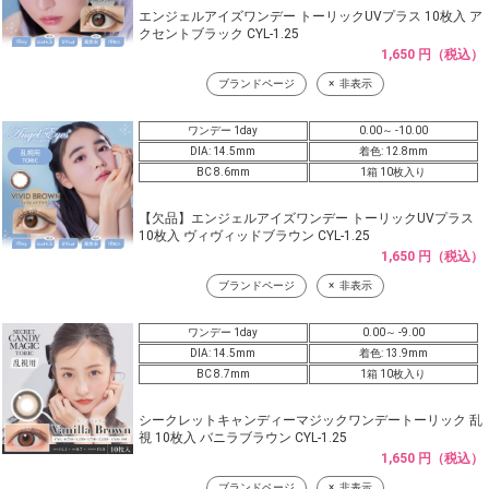
エンジェルアイズワンデー トーリックUVプラス 10枚入 ア
クセントブラック CYL-1.25
1,650 円（税込）
ブランドページ
非表示
ワンデー 1day
0.00～ -10.00
DIA: 14.5mm
着色: 12.8mm
BC 8.6mm
1箱 10枚入り
【欠品】エンジェルアイズワンデー トーリックUVプラス
10枚入 ヴィヴィッドブラウン CYL-1.25
1,650 円（税込）
ブランドページ
非表示
ワンデー 1day
0.00～ -9.00
DIA: 14.5mm
着色: 13.9mm
BC 8.7mm
1箱 10枚入り
シークレットキャンディーマジックワンデートーリック 乱
視 10枚入 バニラブラウン CYL-1.25
1,650 円（税込）
ブランドページ
非表示