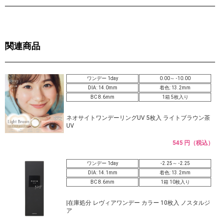
関連商品
ワンデー 1day
0.00～ -10.00
DIA: 14.0mm
着色: 13.2mm
BC 8.6mm
1箱 5枚入り
ネオサイトワンデーリングUV 5枚入 ライトブラウン茶
UV
545 円（税込）
ワンデー 1day
-2.25～ -2.25
DIA: 14.1mm
着色: 13.2mm
BC 8.6mm
1箱 10枚入り
|在庫処分 レヴィアワンデー カラー 10枚入 ノスタルジ
ア