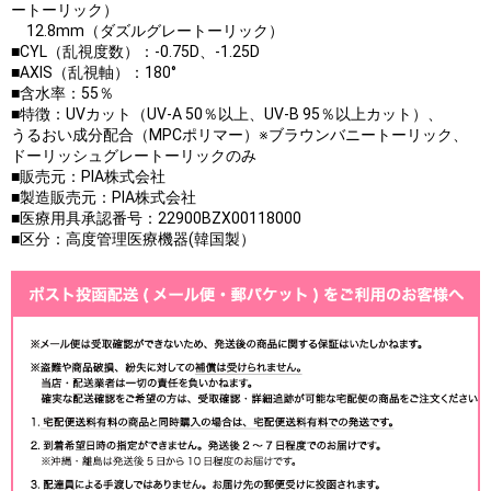
ートーリック）
12.8mm（ダズルグレートーリック）
■CYL（乱視度数）：-0.75D、-1.25D
■AXIS（乱視軸）：180°
■含水率：55％
■特徴：UVカット（UV-A 50％以上、UV-B 95％以上カット）、
うるおい成分配合（MPCポリマー）※ブラウンバニートーリック、
ドーリッシュグレートーリックのみ
■販売元：PIA株式会社
■製造販売元：PIA株式会社
■医療用具承認番号：22900BZX00118000
■区分：高度管理医療機器(韓国製）