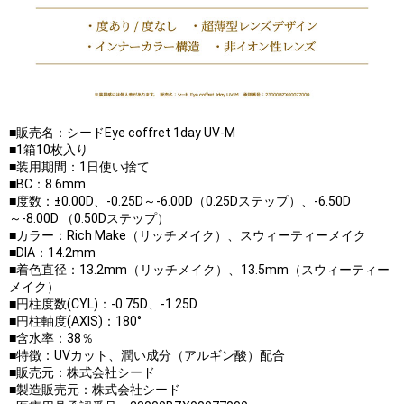
■販売名：シードEye coffret 1day UV-M
■1箱10枚入り
■装用期間：1日使い捨て
■BC：8.6mm
■度数：±0.00D、-0.25D～-6.00D（0.25Dステップ）、-6.50D
～-8.00D （0.50Dステップ）
■カラー：Rich Make（リッチメイク）、スウィーティーメイク
■DIA：14.2mm
■着色直径：13.2mm（リッチメイク）、13.5mm（スウィーティー
メイク）
■円柱度数(CYL)：-0.75D、-1.25D
■円柱軸度(AXIS)：180°
■含水率：38％
■特徴：UVカット、潤い成分（アルギン酸）配合
■販売元：株式会社シード
■製造販売元：株式会社シード