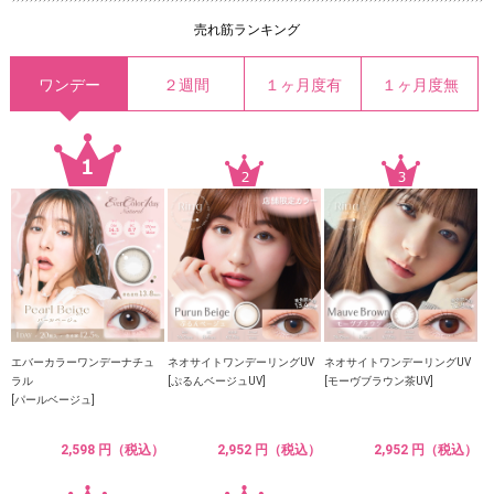
売れ筋ランキング
ワンデー
２週間
１ヶ月度有
１ヶ月度無
エバーカラーワンデーナチュ
ネオサイトワンデーリングUV
ネオサイトワンデーリングUV
ラル
[ぷるんベージュUV]
[モーヴブラウン茶UV]
[パールベージュ]
2,598 円（税込）
2,952 円（税込）
2,952 円（税込）