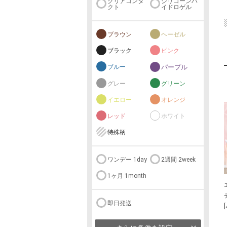
クリアコンタ
シリコーンハ
クト
イドロゲル
ブラウン
ヘーゼル
ブラック
ピンク
ブルー
パープル
グレー
グリーン
イエロー
オレンジ
レッド
ホワイト
特殊柄
ワンデー 1day
2週間 2week
1ヶ月 1month
即日発送