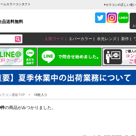
ャームカラーコンタクト
カラコンの正しい使い
全品送料無料
お
人気ワード
エバーカラー
水光レンズ
新作
カラコン通販TOP
18枚入り
0
件
の商品がみつかりました。