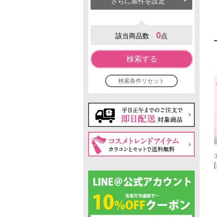
さらに条件を設定
0
該当商品数
点
検索する
検索条件リセット