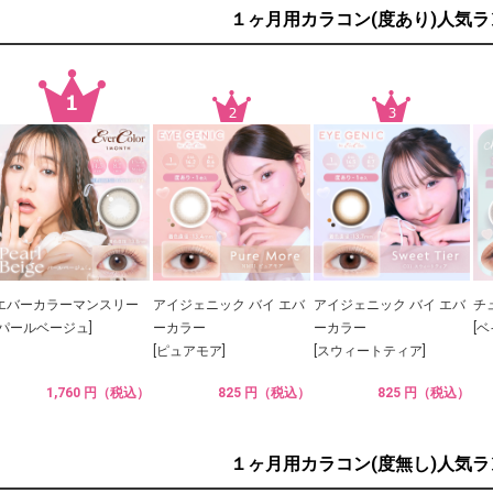
１ヶ月用カラコン(度あり)人気
エバーカラーマンスリー
アイジェニック バイ エバ
アイジェニック バイ エバ
チ
[パールベージュ]
ーカラー
ーカラー
[
[ピュアモア]
[スウィートティア]
1,760 円（税込）
825 円（税込）
825 円（税込）
１ヶ月用カラコン(度無し)人気