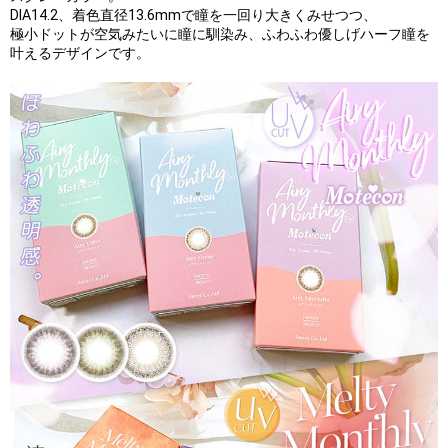
DIA14.2、着色直径13.6mmで瞳を一回り大きくみせつつ、
極小ドットが空気みたいに瞳に馴染み、ふわふわ優しげハーフ瞳を
叶えるデザインです。