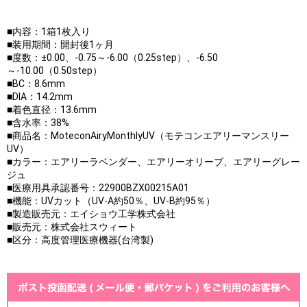
■内容：1箱1枚入り
■装用期間：開封後1ヶ月
■度数：±0.00、-0.75～-6.00（0.25step）、-6.50
～-10.00（0.50step）
■BC：8.6mm
■DIA：14.2mm
■着色直径：13.6mm
■含水率：38%
■商品名：MoteconAiryMonthlyUV（モテコンエアリーマンスリー
UV）
■カラー：エアリーラベンダー、エアリーオリーブ、エアリーグレー
ジュ
■医療用具承認番号：22900BZX00215A01
■機能：UVカット（UV-A約50％、UV-B約95％）
■製造販売元：エイショウ工学株式会社
■販売元：株式会社スウィート
■区分：高度管理医療機器(台湾製)