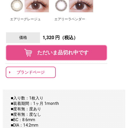
エアリーグレージュ
エアリーラベンダー
1,320 円（税込）
価格
ただいま品切れ中です
ブランドページ
■入り数：1枚入り
■装着期間：1ヶ月 1month
■度有無：度あり
■度有無：度なし
■BC：8.6mm
■DIA：14.2mm