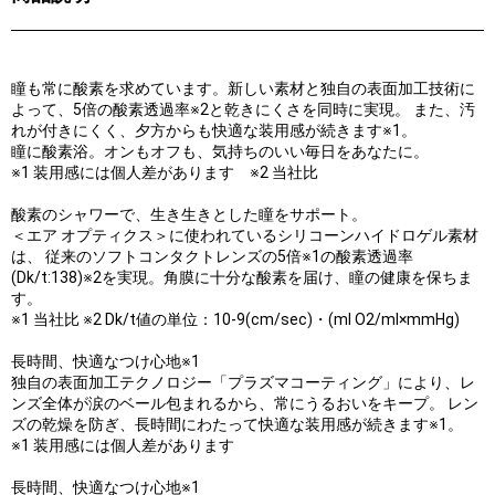
瞳も常に酸素を求めています。新しい素材と独自の表面加工技術に
よって、5倍の酸素透過率※2と乾きにくさを同時に実現。 また、汚
れが付きにくく、夕方からも快適な装用感が続きます※1。
瞳に酸素浴。オンもオフも、気持ちのいい毎日をあなたに。
※1 装用感には個人差があります ※2 当社比
酸素のシャワーで、生き生きとした瞳をサポート。
＜エア オプティクス＞に使われているシリコーンハイドロゲル素材
は、 従来のソフトコンタクトレンズの5倍※1の酸素透過率
(Dk/t:138)※2を実現。角膜に十分な酸素を届け、瞳の健康を保ちま
す。
※1 当社比 ※2 Dk/t値の単位：10-9(cm/sec)・(ml O2/ml×mmHg)
長時間、快適なつけ心地※1
独自の表面加工テクノロジー「プラズマコーティング」により、レ
ンズ全体が涙のベール包まれるから、常にうるおいをキープ。 レン
ズの乾燥を防ぎ、長時間にわたって快適な装用感が続きます※1。
※1 装用感には個人差があります
長時間、快適なつけ心地※1