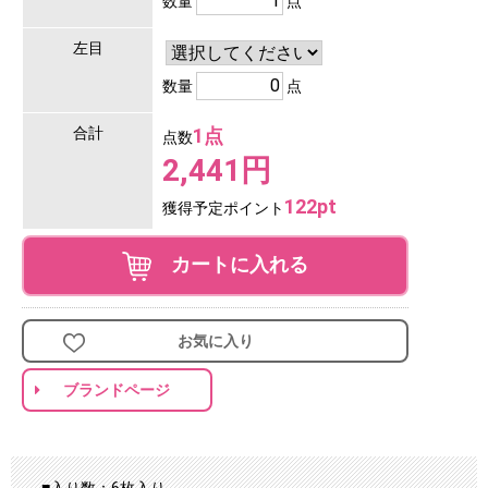
数量
点
左目
数量
点
合計
1点
点数
2,441円
122pt
獲得予定ポイント
カートに入れる
お気に入り
ブランドページ