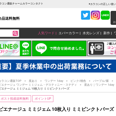
 カラコン通販チャームカラーコンタクト
カラコンの正しい使い
全品送料無料
お
人気ワード
エバーカラー
水光レンズ
新作
カラコン通販TOP
度あり
ワンデー 1day
ピンク/桃色
パープル/紫
ピエナージュ ワンデー ミミジェム・デスティニー・ステディ
度あり｜ワンデー 1day
ピエナージュ ミミジェム 10枚入り ミミピンクトパーズ
ポスト投函送料無料
ポイントUP
ピエナージュ ミミジェム 10枚入り ミミピンクトパーズ