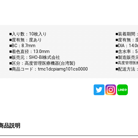
■入り数：10枚入り
■装着期間：
■度有無：度あり
■度有無：
■BC：8.7mm
■DIA：14.
■着色直径：13.0mm
■含水率：5
■販売元：SHO-BI株式会社
■製造販売元：
■区分：高度管理医療機器(台湾製)
■高度管理医療
■商品コード：tmc1dcpiamg101cs0000
■配送方法
商品説明