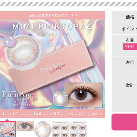
価格
ポイン
右目
※必須
左目
合計