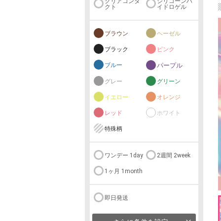
クリアコンタ
シリコーンハ
クト
イドロゲル
ブラウン
ヘーゼル
ブラック
ピンク
ブルー
パープル
グレー
グリーン
イエロー
オレンジ
レッド
ホワイト
特殊柄
ワンデー 1day
2週間 2week
1ヶ月 1month
即日発送