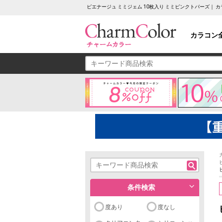
ピエナージュ ミミジェム 10枚入り ミミピンクトパーズ｜
カラコン
条件検索
度あり
度なし