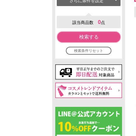
さらに条件を設定
0
該当商品数
点
検索する
検索条件リセット