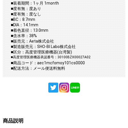
■装着期間：1ヶ月 1month
■度有無：度あり
■度有無：度なし
■BC：8.7mm
■DIA：14.1mm
■着色直径：13.0mm
■含水率：38%
■販売元：Aeta株式会社
■製造販売元：SHO-BI Labo株式会社
■区分：高度管理医療機器(台湾製)
■高度管理医療機器承認番号：30100BZX00027A02
■商品コード：aec1mcfomoy101cs0000
■配送方法：メール便送料無料
商品説明