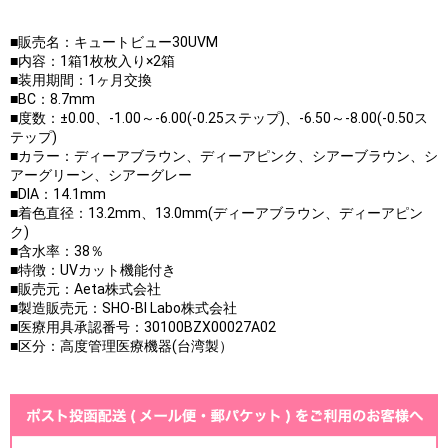
■販売名：キュートビュー30UVM
■内容：1箱1枚枚入り×2箱
■装用期間：1ヶ月交換
■BC：8.7mm
■度数：±0.00、-1.00～-6.00(-0.25ステップ)、-6.50～-8.00(-0.50ス
テップ)
■カラー：ディーアブラウン、ディーアピンク、シアーブラウン、シ
アーグリーン、シアーグレー
■DIA：14.1mm
■着色直径：13.2mm、13.0mm(ディーアブラウン、ディーアピン
ク)
■含水率：38％
■特徴：UVカット機能付き
■販売元：Aeta株式会社
■製造販売元：SHO-BI Labo株式会社
■医療用具承認番号：30100BZX00027A02
■区分：高度管理医療機器(台湾製）