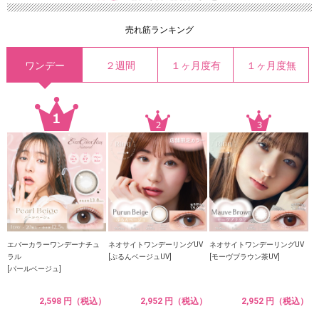
売れ筋ランキング
ワンデー
２週間
１ヶ月度有
１ヶ月度無
エバーカラーワンデーナチュ
ネオサイトワンデーリングUV
ネオサイトワンデーリングUV
ラル
[ぷるんベージュUV]
[モーヴブラウン茶UV]
[パールベージュ]
2,598 円（税込）
2,952 円（税込）
2,952 円（税込）