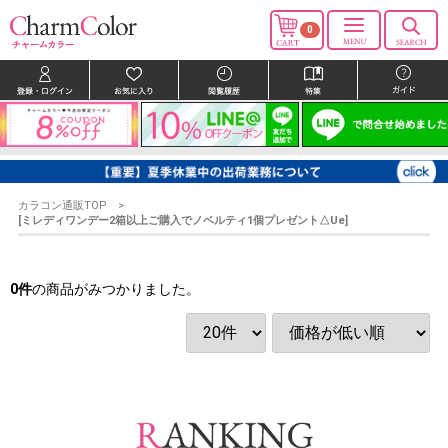
0
カラコン通販TOP
[ミレディワンデー2箱以上ご購入でノベルティ1個プレゼント△Ue]
0
件
の商品がみつかりました。