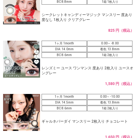
BC 8.8mm
1箱 1枚入り
シークレットキャンディーマジック マンスリー 度あり
度なし 1枚入り クリアグレー
825 円（税込）
1ヶ月 1month
0.00～ -8.00
DIA: 14.0mm
着色: 13.8mm
BC 8.6mm
1箱 2枚入り
レンズミー ユース ワンマンス 度あり 2枚入り ユースオ
ングレー
1,580 円（税込）
1ヶ月 1month
0.00～ -10.00
DIA: 14.5mm
着色: 13.8mm
BC 8.6mm
1箱 2枚入り
ギャルネバーダイ マンスリー 2枚入り チョコレート
1,650 円（税込）