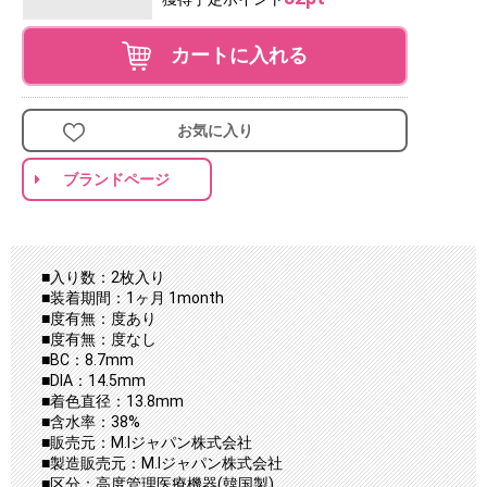
カートに入れる
お気に入り
ブランドページ
■入り数：2枚入り
■装着期間：1ヶ月 1month
■度有無：度あり
■度有無：度なし
■BC：8.7mm
■DIA：14.5mm
■着色直径：13.8mm
■含水率：38%
■販売元：M.Iジャパン株式会社
■製造販売元：M.Iジャパン株式会社
■区分：高度管理医療機器(韓国製)