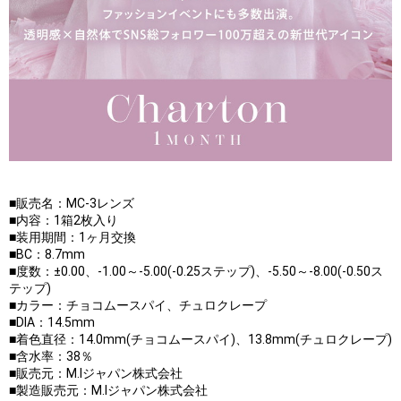
■販売名：MC-3レンズ
■内容：1箱2枚入り
■装用期間：1ヶ月交換
■BC：8.7mm
■度数：±0.00、-1.00～-5.00(-0.25ステップ)、-5.50～-8.00(-0.50ス
テップ)
■カラー：チョコムースパイ、チュロクレープ
■DIA：14.5mm
■着色直径：14.0mm(チョコムースパイ)、13.8mm(チュロクレープ)
■含水率：38％
■販売元：M.Iジャパン株式会社
■製造販売元：M.Iジャパン株式会社