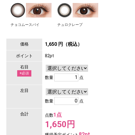
チョコムースパイ
チュロクレープ
1,650 円（税込）
価格
ポイント
82pt
右目
※必須
数量
点
左目
数量
点
合計
1点
点数
1,650円
82pt
獲得予定ポイント