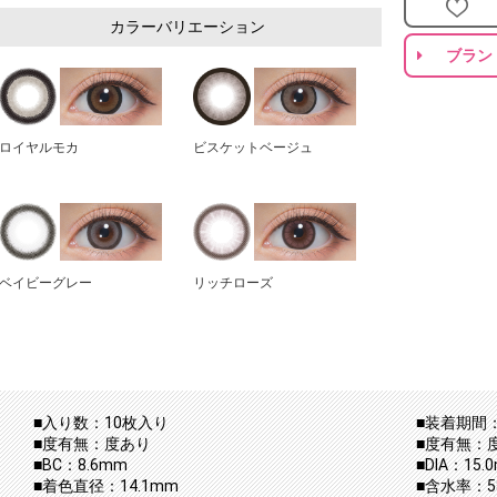
カラーバリエーション
ブラン
ロイヤルモカ
ビスケットベージュ
ベイビーグレー
リッチローズ
■入り数：10枚入り
■装着期間：
■度有無：度あり
■度有無：
■BC：8.6mm
■DIA：15.
■着色直径：14.1mm
■含水率：5