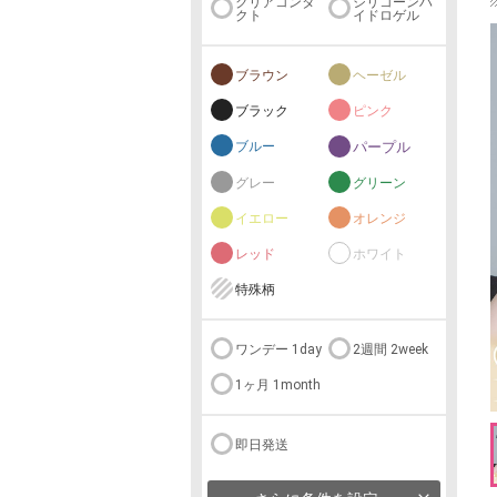
クリアコンタ
シリコーンハ
クト
イドロゲル
ブラウン
ヘーゼル
ブラック
ピンク
ブルー
パープル
グレー
グリーン
イエロー
オレンジ
レッド
ホワイト
特殊柄
ワンデー 1day
2週間 2week
1ヶ月 1month
即日発送