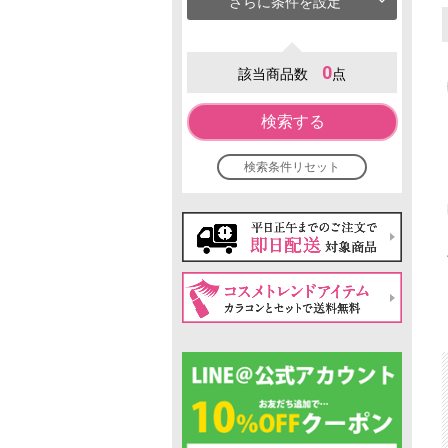
さらに条件を設定
0
該当商品数
点
検索する
検索条件リセット