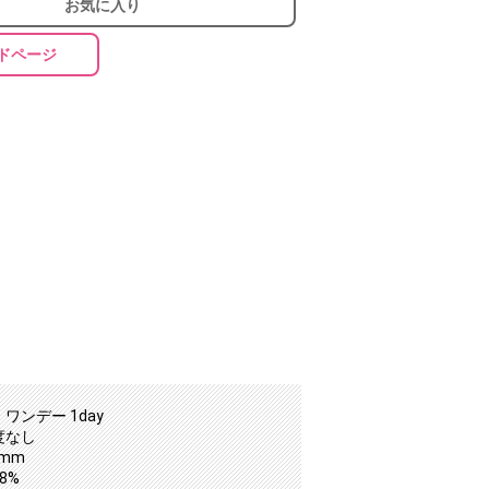
お気に入り
ドページ
ワンデー 1day
度なし
0mm
8%