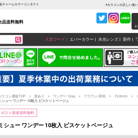
通販チャームカラーコンタクト
カラコンの正しい使い
全品送料無料
お
人気ワード
エバーカラー
水光レンズ
新作
カラコン通販TOP
度あり
ワンデー 1day
ブラウン/茶色
15.0mm
ミシュー ワンデー 10枚入 ビスケットベージュ
ポスト投函送料無料
ミシュー ワンデー 10枚入 ビスケットベージュ