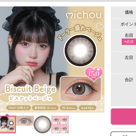
価格
ポイン
右目
※必須
左目
合計