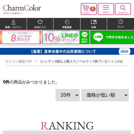
0
カラコン通販TOP
[ミレディ2箱以上購入でノベルティ1個プレゼント△Ve]
0
件
の商品がみつかりました。