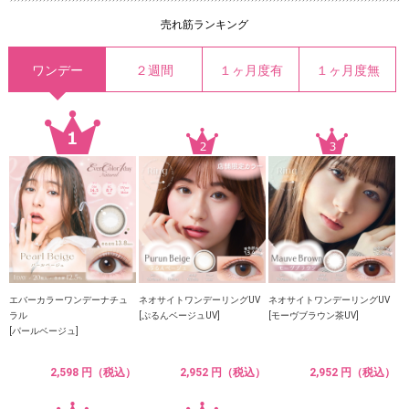
売れ筋ランキング
ワンデー
２週間
１ヶ月度有
１ヶ月度無
エバーカラーワンデーナチュ
ネオサイトワンデーリングUV
ネオサイトワンデーリングUV
ラル
[ぷるんベージュUV]
[モーヴブラウン茶UV]
[パールベージュ]
2,598 円（税込）
2,952 円（税込）
2,952 円（税込）