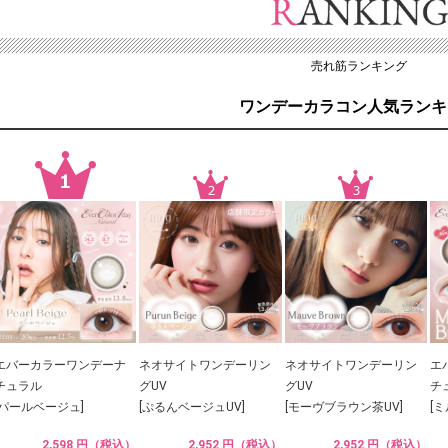
売れ筋ランキング
ワンデーカラコン人気ランキ
エバーカラーワンデーナ
ネオサイトワンデーリン
ネオサイトワンデーリン
エ
チュラル
グUV
グUV
チ
[パールベージュ]
[ぷるんベージュUV]
[モーヴブラウン茶UV]
[
2,598 円（税込）
2,952 円（税込）
2,952 円（税込）