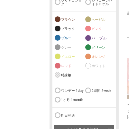
クリアコンタ
シリコーンハ
クト
イドロゲル
ブラウン
ヘーゼル
ブラック
ピンク
ブルー
パープル
グレー
グリーン
イエロー
オレンジ
レッド
ホワイト
特殊柄
ワンデー 1day
2週間 2week
1ヶ月 1month
即日発送