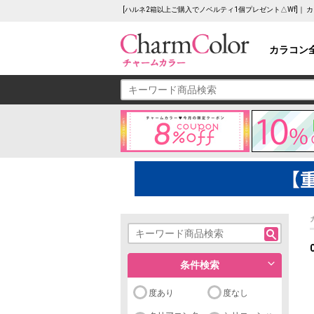
[ハルネ2箱以上ご購入でノベルティ1個プレゼント△Wf]｜
カラコン
条件検索
度あり
度なし