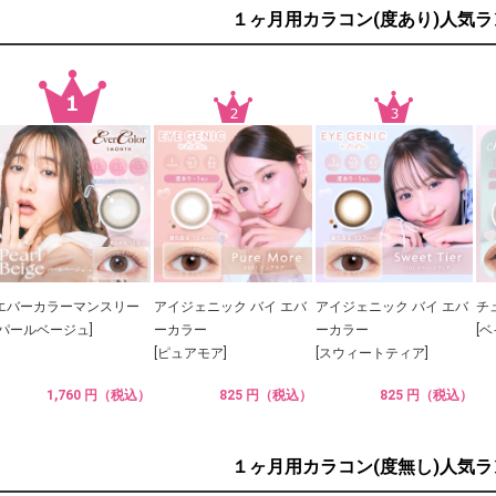
１ヶ月用カラコン(度あり)人気
エバーカラーマンスリー
アイジェニック バイ エバ
アイジェニック バイ エバ
チ
[パールベージュ]
ーカラー
ーカラー
[
[ピュアモア]
[スウィートティア]
1,760 円（税込）
825 円（税込）
825 円（税込）
１ヶ月用カラコン(度無し)人気