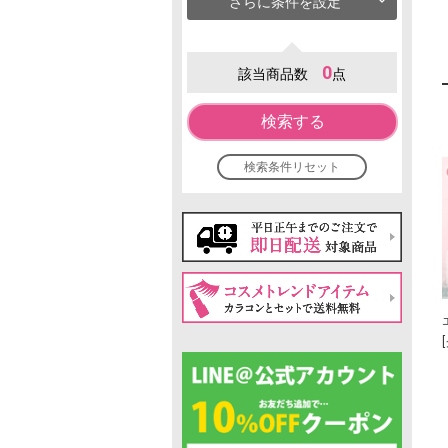
さらに条件を設定
0
該当商品数
点
検索する
検索条件リセット