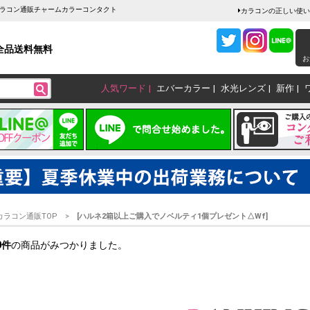
 カラコン通販チャームカラーコンタクト
カラコンの正しい使い
全品送料無料
お
人気ワード
エバーカラー
水光レンズ
新作
カラコン通販TOP
[ハルネ2箱以上ご購入でノベルティ1個プレゼント△Wf]
0
件
の商品がみつかりました。