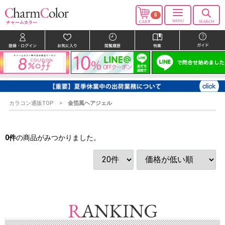
0
カラコン通販TOP
金箔風ヘアジェル
0
件
の商品がみつかりました。