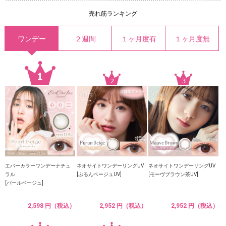
売れ筋ランキング
ワンデー
２週間
１ヶ月度有
１ヶ月度無
エバーカラーワンデーナチュ
ネオサイトワンデーリングUV
ネオサイトワンデーリングUV
ラル
[ぷるんベージュUV]
[モーヴブラウン茶UV]
[パールベージュ]
2,598 円（税込）
2,952 円（税込）
2,952 円（税込）