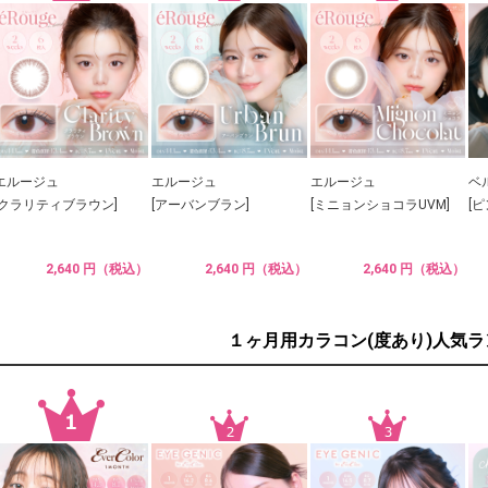
エルージュ
エルージュ
エルージュ
ベ
[クラリティブラウン]
[アーバンブラン]
[ミニョンショコラUVM]
[
2,640 円（税込）
2,640 円（税込）
2,640 円（税込）
１ヶ月用カラコン(度あり)人気