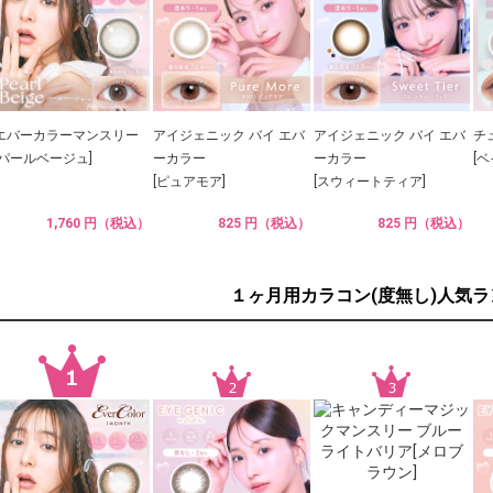
エバーカラーマンスリー
アイジェニック バイ エバ
アイジェニック バイ エバ
チ
[パールベージュ]
ーカラー
ーカラー
[
[ピュアモア]
[スウィートティア]
1,760 円（税込）
825 円（税込）
825 円（税込）
１ヶ月用カラコン(度無し)人気