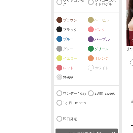
クリアコンタ
シリコーンハ
クト
イドロゲル
ブラウン
ヘーゼル
ブラック
ピンク
ブルー
パープル
ま
グレー
グリーン
イエロー
オレンジ
レッド
ホワイト
特殊柄
ワンデー 1day
2週間 2week
1ヶ月 1month
即日発送