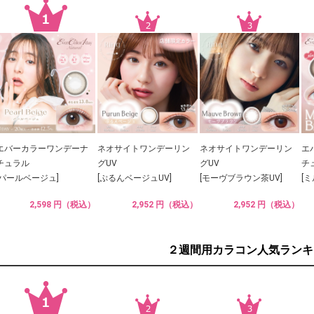
エバーカラーワンデーナ
ネオサイトワンデーリン
ネオサイトワンデーリン
エ
チュラル
グUV
グUV
チ
[パールベージュ]
[ぷるんベージュUV]
[モーヴブラウン茶UV]
[
2,598 円（税込）
2,952 円（税込）
2,952 円（税込）
２週間用カラコン人気ランキ