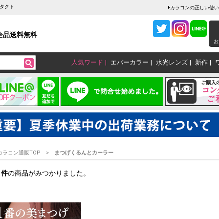
タクト
カラコンの正しい使い
全品送料無料
お
人気ワード
エバーカラー
水光レンズ
新作
カラコン通販TOP
まつげくるんとカーラー
1
件
の商品がみつかりました。