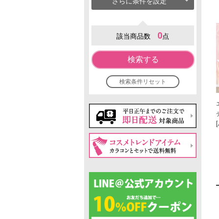
さらに条件を設定
0
該当商品数
点
検索する
検索条件リセット