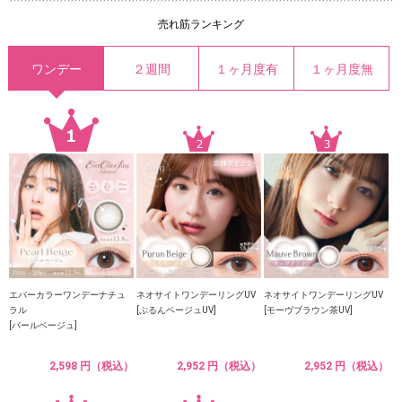
売れ筋ランキング
ワンデー
２週間
１ヶ月度有
１ヶ月度無
エバーカラーワンデーナチュ
ネオサイトワンデーリングUV
ネオサイトワンデーリングUV
ラル
[ぷるんベージュUV]
[モーヴブラウン茶UV]
[パールベージュ]
2,598 円（税込）
2,952 円（税込）
2,952 円（税込）