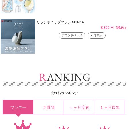
リッチホイップブラシ SHINKA
3,300 円（税込）
ブランドページ
非表示
売れ筋ランキング
ワンデー
２週間
１ヶ月度有
１ヶ月度無