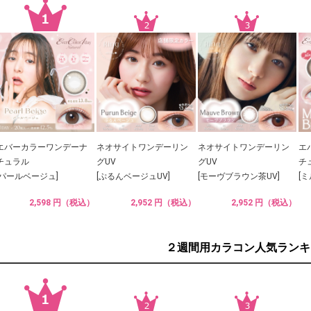
エバーカラーワンデーナ
ネオサイトワンデーリン
ネオサイトワンデーリン
エ
チュラル
グUV
グUV
チ
[パールベージュ]
[ぷるんベージュUV]
[モーヴブラウン茶UV]
[
2,598 円（税込）
2,952 円（税込）
2,952 円（税込）
２週間用カラコン人気ランキ