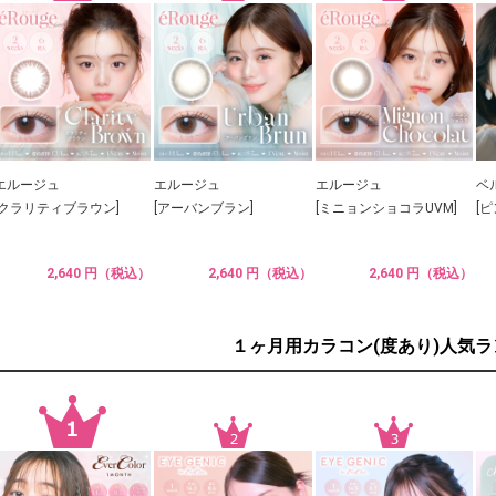
エルージュ
エルージュ
エルージュ
ベ
[クラリティブラウン]
[アーバンブラン]
[ミニョンショコラUVM]
[
2,640 円（税込）
2,640 円（税込）
2,640 円（税込）
１ヶ月用カラコン(度あり)人気