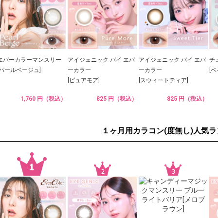
エバーカラーマンスリー
アイジェニック バイ エバ
アイジェニック バイ エバ
チ
[パールベージュ]
ーカラー
ーカラー
[
[ピュアモア]
[スウィートティア]
1,760 円（税込）
825 円（税込）
825 円（税込）
１ヶ月用カラコン(度無し)人気