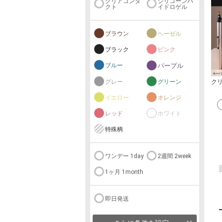
クリアコンタ
シリコーンハ
クト
イドロゲル
ブラウン
ヘーゼル
ブラック
ピンク
ブルー
パープル
ク
グレー
グリーン
イエロー
オレンジ
レッド
ホワイト
特殊柄
ワンデー 1day
2週間 2week
1ヶ月 1month
即日発送