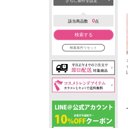
さらに条件を設定
0
該当商品数
点
検索する
検索条件リセット