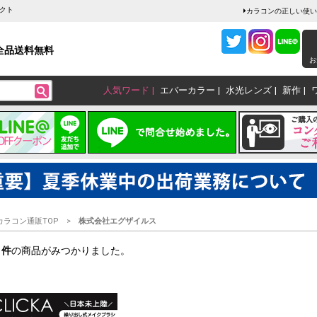
クト
カラコンの正しい使い
全品送料無料
お
人気ワード
エバーカラー
水光レンズ
新作
カラコン通販TOP
株式会社エグザイルス
1
件
の商品がみつかりました。