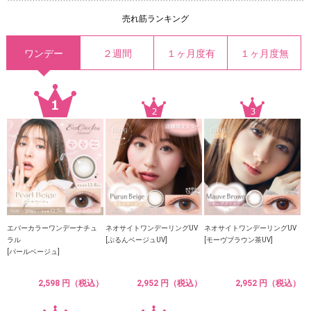
売れ筋ランキング
ワンデー
２週間
１ヶ月度有
１ヶ月度無
エバーカラーワンデーナチュ
ネオサイトワンデーリングUV
ネオサイトワンデーリングUV
ラル
[ぷるんベージュUV]
[モーヴブラウン茶UV]
[パールベージュ]
2,598 円（税込）
2,952 円（税込）
2,952 円（税込）