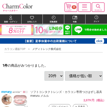
0
カラコン通販TOP
メディトレック株式会社
1
件
の商品がみつかりました。
ソフトコンタクトレンズ・カラコン専用つけはずし器具
meruru メルル
2,079 円（税込）
ブランドページ
非表示