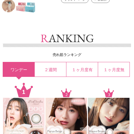
売れ筋ランキング
ワンデー
２週間
１ヶ月度有
１ヶ月度無