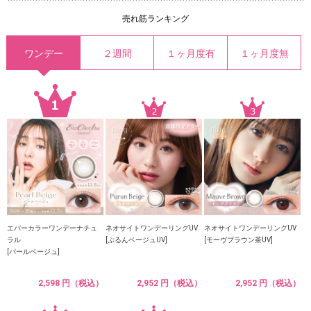
売れ筋ランキング
ワンデー
２週間
１ヶ月度有
１ヶ月度無
エバーカラーワンデーナチュ
ネオサイトワンデーリングUV
ネオサイトワンデーリングUV
ラル
[ぷるんベージュUV]
[モーヴブラウン茶UV]
[パールベージュ]
2,598 円（税込）
2,952 円（税込）
2,952 円（税込）