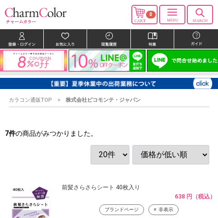
0
カラコン通販TOP
株式会社ピコモンテ・ジャパン
7
件
の商品がみつかりました。
前髪さらさらシート 40枚入り
638 円（税込）
ブランドページ
非表示