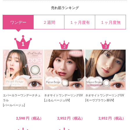
売れ筋ランキング
ワンデー
２週間
１ヶ月度有
１ヶ月度無
エバーカラーワンデーナチュ
ネオサイトワンデーリングUV
ネオサイトワンデーリングUV
ラル
[ぷるんベージュUV]
[モーヴブラウン茶UV]
[パールベージュ]
2,598 円（税込）
2,952 円（税込）
2,952 円（税込）